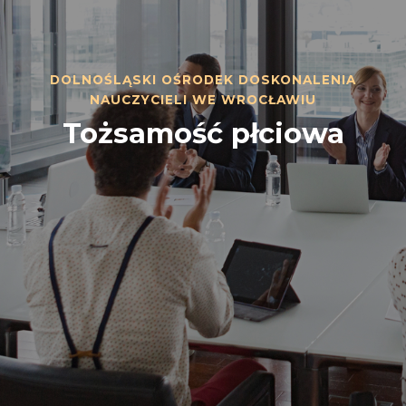
DOLNOŚLĄSKI OŚRODEK DOSKONALENIA
NAUCZYCIELI WE WROCŁAWIU
Tożsamość płciowa