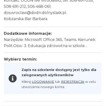
Kontakt: DODN we Wrocławiu, tel. 508-691-035,
508-691-212, 506-468-061;
dos.wroclaw@dodn.dolnyslask.pl.
Kobzarska-Bar Barbara
Dodatkowe informacje:
Narzędzie: Microsoft Office 365, Teams. Kierunek
Polit.Ośw.: 3. Edukacja zdrowotna w szkole…
Wybierz termin:
Zapis na szkolenie dostępny jest tylko dla
zalogowanych użytkowników
Kliknij
LOGOWANIE
lub
REJESTRACJA
w celu
utworzenia nowego konta.