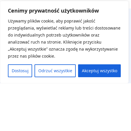
Cenimy prywatność użytkowników
Używamy plików cookie, aby poprawić jakość
przeglądania, wyświetlać reklamy lub treści dostosowane
do indywidualnych potrzeb użytkowników oraz
analizować ruch na stronie. Kliknięcie przycisku
„Akceptuj wszystkie” oznacza zgodę na wykorzystywanie
przez nas plików cookie.
Na skróty
Aktualne wydarzenia
Dostosuj
Odrzuć wszystkie
Akceptuj wszystko
Regulamin
Deklaracja dostępności
Panel uczestnika
Zaloguj się
Zarejestruj się