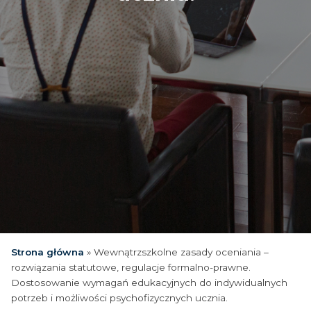
Strona główna
»
Wewnątrzszkolne zasady oceniania –
rozwiązania statutowe, regulacje formalno-prawne.
Dostosowanie wymagań edukacyjnych do indywidualnych
potrzeb i możliwości psychofizycznych ucznia.