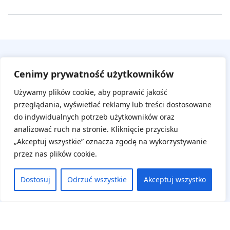
Cenimy prywatność użytkowników
Używamy plików cookie, aby poprawić jakość
przeglądania, wyświetlać reklamy lub treści dostosowane
do indywidualnych potrzeb użytkowników oraz
Na skróty
analizować ruch na stronie. Kliknięcie przycisku
„Akceptuj wszystkie” oznacza zgodę na wykorzystywanie
Aktualne wydarzenia
przez nas plików cookie.
Regulamin
Dostosuj
Odrzuć wszystkie
Akceptuj wszystko
Deklaracja dostępności
Panel uczestnika