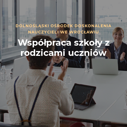
DOLNOŚLĄSKI OŚRODEK DOSKONALENIA
NAUCZYCIELI WE WROCŁAWIU
Współpraca szkoły z
rodzicami uczniów