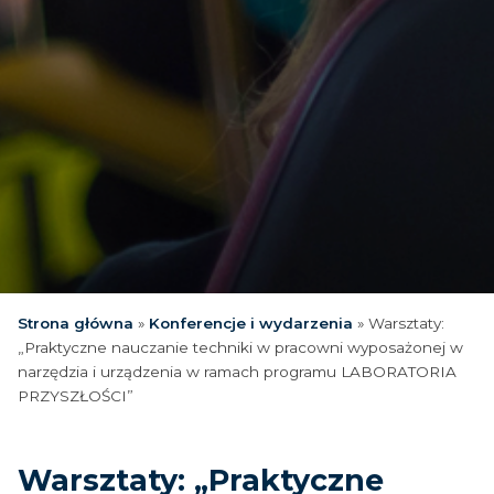
Strona główna
»
Konferencje i wydarzenia
»
Warsztaty:
„Praktyczne nauczanie techniki w pracowni wyposażonej w
narzędzia i urządzenia w ramach programu LABORATORIA
PRZYSZŁOŚCI”
Warsztaty: „Praktyczne