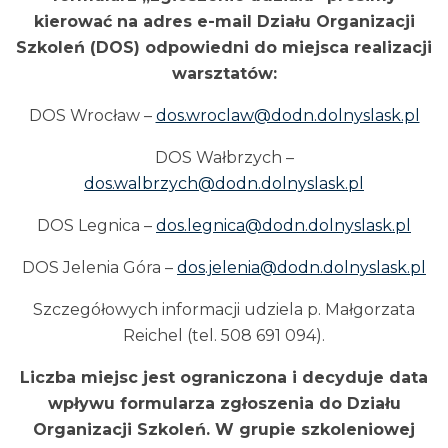
kierować na adres e-mail Działu Organizacji
Szkoleń (DOS) odpowiedni do miejsca realizacji
warsztatów:
DOS Wrocław –
dos.wroclaw@dodn.dolnyslask.pl
DOS Wałbrzych –
dos.walbrzych@dodn.dolnyslask.pl
DOS Legnica –
dos.legnica@dodn.dolnyslask.pl
DOS Jelenia Góra –
dos.jelenia@dodn.dolnyslask.pl
Szczegółowych informacji udziela p. Małgorzata
Reichel (tel. 508 691 094).
Liczba miejsc jest ograniczona i decyduje data
wpływu formularza zgłoszenia do Działu
Organizacji Szkoleń. W grupie szkoleniowej