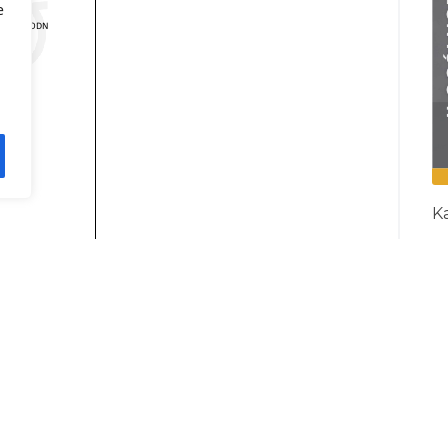
e
Ka
I
R
ie/?id=26650