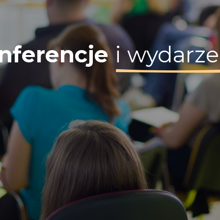
nferencje
i wydarze