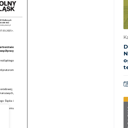
Ka
D
N
o
t