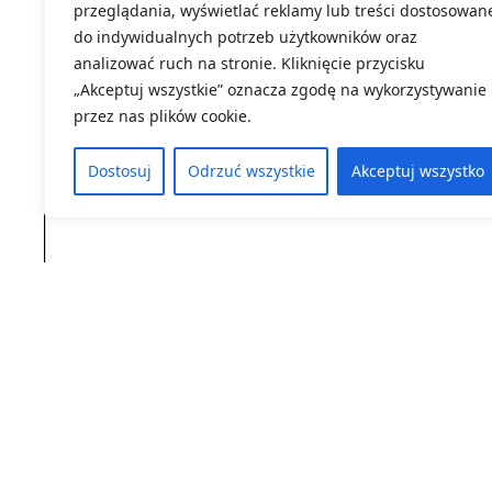
przeglądania, wyświetlać reklamy lub treści dostosowan
do indywidualnych potrzeb użytkowników oraz
analizować ruch na stronie. Kliknięcie przycisku
„Akceptuj wszystkie” oznacza zgodę na wykorzystywanie
przez nas plików cookie.
Dostosuj
Odrzuć wszystkie
Akceptuj wszystko
Link do zapisów:
https://dodn.dolnyslask.pl/szkolen