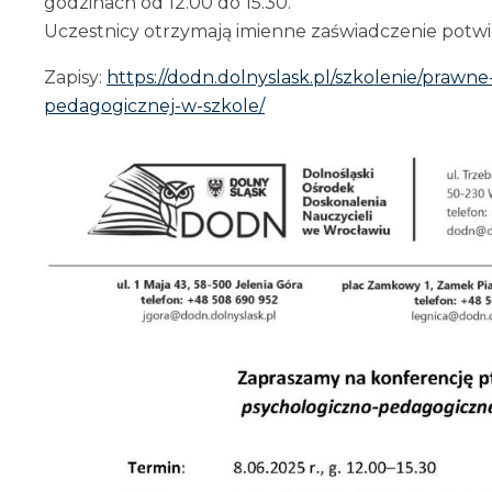
godzinach od 12.00 do 15.30.
Uczestnicy otrzymają imienne zaświadczenie potwie
Zapisy:
https://dodn.dolnyslask.pl/szkolenie/praw
pedagogicznej-w-szkole/