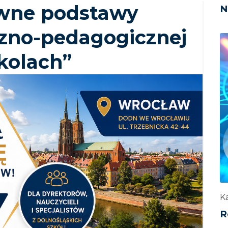
awne podstawy
N
zno-pedagogicznej
kolach”
Ka
R