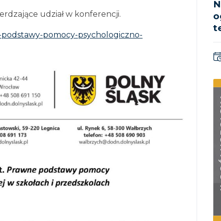
N
rdzające udział w konferencji.
o
t
ne-podstawy-pomocy-psychologiczno-