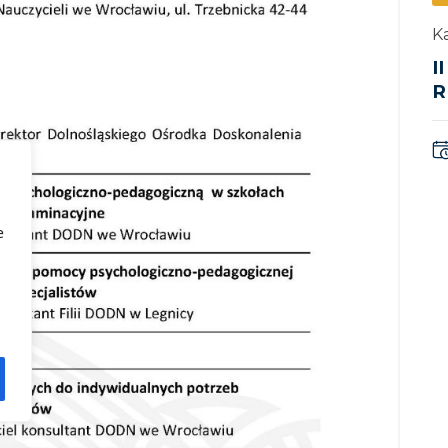
Ka
I
R
e