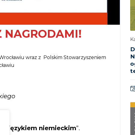
Z NAGRODAMI!
Ka
D
N
 Wrocławiu wraz z Polskim Stowarzyszeniem
o
ocławiu
t
ckiego
kt z językiem niemieckim
”.