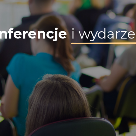
nferencje
i wydarze