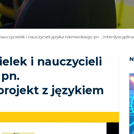
auczycielek i nauczycieli języka niemieckiego pn. „Interdyscyplin
elek i nauczycieli
N
 pn.
projekt z językiem