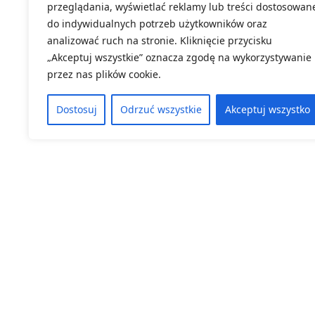
przeglądania, wyświetlać reklamy lub treści dostosowan
Wszelkie informacje wraz z regulaminem konkursu z
do indywidualnych potrzeb użytkowników oraz
https://dodn.dolnyslask.pl/konkurs/interdyscypli
analizować ruch na stronie. Kliknięcie przycisku
nauczycielek-i-nauczycieli/
„Akceptuj wszystkie” oznacza zgodę na wykorzystywanie
przez nas plików cookie.
Serdecznie zapraszamy!
Dostosuj
Odrzuć wszystkie
Akceptuj wszystko