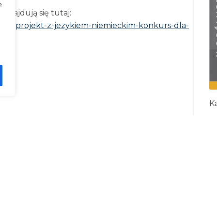
e
najdują się tutaj:
narny-projekt-z-jezykiem-niemieckim-konkurs-dla-
Ka
I
R