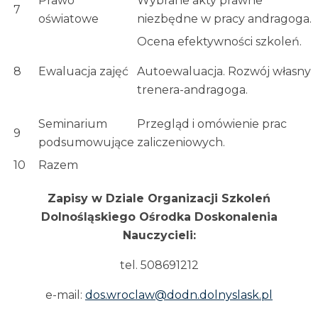
Prawo
Wybrane akty prawne
7
oświatowe
niezbędne w pracy andragoga.
Ocena efektywności szkoleń.
8
Ewaluacja zajęć
Autoewaluacja. Rozwój własny
trenera-andragoga.
Seminarium
Przegląd i omówienie prac
9
podsumowujące
zaliczeniowych.
10
Razem
Zapisy w Dziale Organizacji Szkoleń
Dolnośląskiego Ośrodka Doskonalenia
Nauczycieli:
tel. 508691212
e-mail:
dos.wroclaw@dodn.dolnyslask.pl