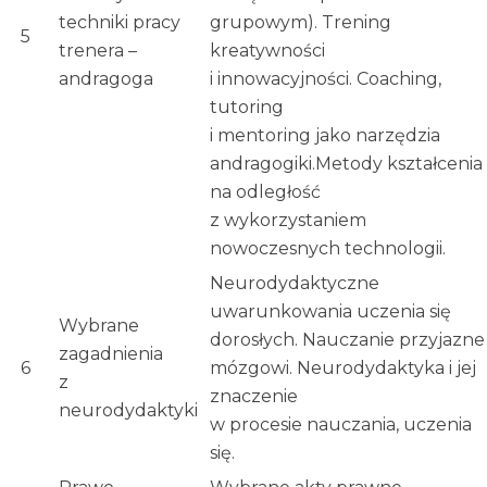
techniki pracy
grupowym). Trening
5
trenera –
kreatywności
andragoga
i innowacyjności. Coaching,
tutoring
i mentoring jako narzędzia
andragogiki.Metody kształcenia
na odległość
z wykorzystaniem
nowoczesnych technologii.
Neurodydaktyczne
uwarunkowania uczenia się
Wybrane
dorosłych. Nauczanie przyjazne
zagadnienia
6
mózgowi. Neurodydaktyka i jej
z
znaczenie
neurodydaktyki
w procesie nauczania, uczenia
się.