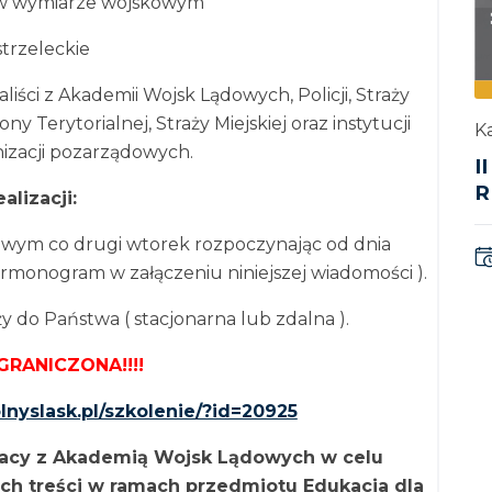
w wymiarze wojskowym
strzeleckie
ści z Akademii Wojsk Lądowych, Policji, Straży
Terytorialnej, Straży Miejskiej oraz instytucji
Ka
izacji pozarządowych.
I
R
alizacji:
owym co drugi wtorek rozpoczynając od dnia
armonogram w załączeniu niniejszej wiadomości ).
 do Państwa ( stacjonarna lub zdalna ).
GRANICZONA!!!!
lnyslask.pl/szkolenie/?id=20925
racy z Akademią Wojsk Lądowych w celu
ych treści w ramach przedmiotu Edukacja dla