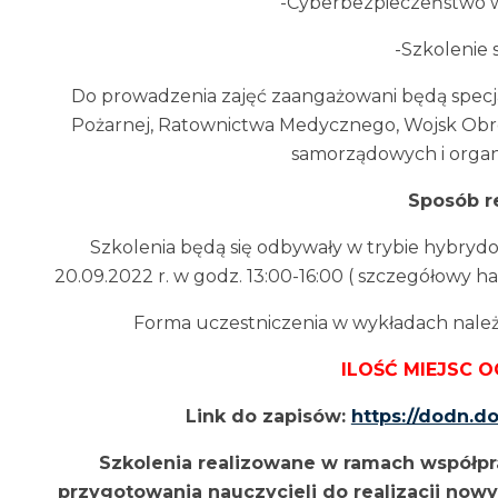
-Cyberbezpieczeństwo 
-Szkolenie 
Do prowadzenia zajęć zaangażowani będą specjali
Pożarnej, Ratownictwa Medycznego, Wojsk Obrony 
samorządowych i organ
Sposób re
Szkolenia będą się odbywały w trybie hybryd
20.09.2022 r. w godz. 13:00-16:00 ( szczegółowy h
Forma uczestniczenia w wykładach należy
ILOŚĆ MIEJSC O
Link do zapisów:
https://dodn.do
Szkolenia realizowane w ramach współp
przygotowania nauczycieli do realizacji now