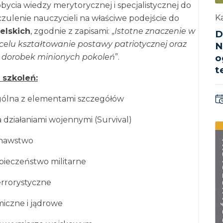
ycia wiedzy merytorycznej i specjalistycznej do
Ka
ulenie nauczycieli na właściwe podejście do
elskich
, zgodnie z zapisami: „
Istotne znaczenie w
D
lu kształtowanie postawy patriotycznej oraz
N
o
a dorobek minionych pokoleń
”.
t
szkoleń:
ogólna z elementami szczegółów
 działaniami wojennymi (Survival)
nawstwo
pieczeństwo militarne
errorystyczne
iczne i jądrowe