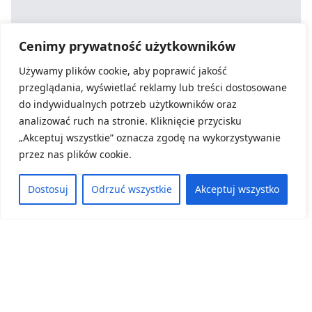
Cenimy prywatność użytkowników
Używamy plików cookie, aby poprawić jakość
26-27.05.2026 r.: Konferencja „Edukacja wobec
zmian demograficznych – kierunki rozwoju
przeglądania, wyświetlać reklamy lub treści dostosowane
Dolnego Śląska ”.
do indywidualnych potrzeb użytkowników oraz
analizować ruch na stronie. Kliknięcie przycisku
„Akceptuj wszystkie” oznacza zgodę na wykorzystywanie
6 maja, 2026
przez nas plików cookie.
ZOBACZ WIĘCEJ
Dostosuj
Odrzuć wszystkie
Akceptuj wszystko