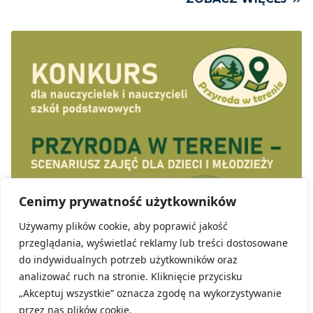
Cenimy prywatność użytkowników
Używamy plików cookie, aby poprawić jakość
przeglądania, wyświetlać reklamy lub treści dostosowane
do indywidualnych potrzeb użytkowników oraz
Kategoria:
Konkursy, Aktualności
analizować ruch na stronie. Kliknięcie przycisku
Dolnośląski Ośrodek Doskonalenia Nauczycieli
„Akceptuj wszystkie” oznacza zgodę na wykorzystywanie
we Wrocławiu ma zaszczyt ogłosić wyniki
przez nas plików cookie.