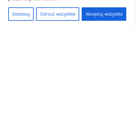
Konkursu „Przyroda w terenie”.
Dostosuj
Odrzuć wszystkie
Akceptuj wszystko
8 czerwca, 2026
ZOBACZ WIĘCEJ